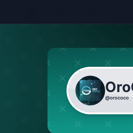
Oro
@
orococo