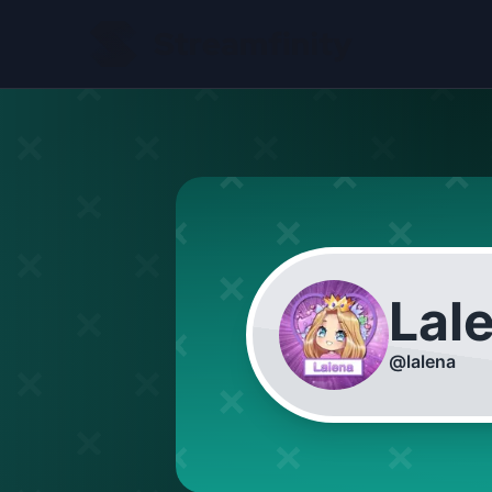
Lal
@
lalena