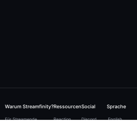
Warum Streamfinity?
Ressourcen
Social
Sprache
Für Streamende
Reaction
Discord
English
Für YouTuber
Checker
Twitter / 𝕏
German
Für Zuschauer
FAQ
LinkedIn