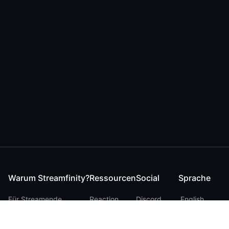
Warum Streamfinity?
Ressourcen
Social
Sprache
Für Streamende
Reaction
Discord
English
Für YouTuber
Checker
Twitter / 𝕏
German
Für Zuschauer
FAQ
LinkedIn