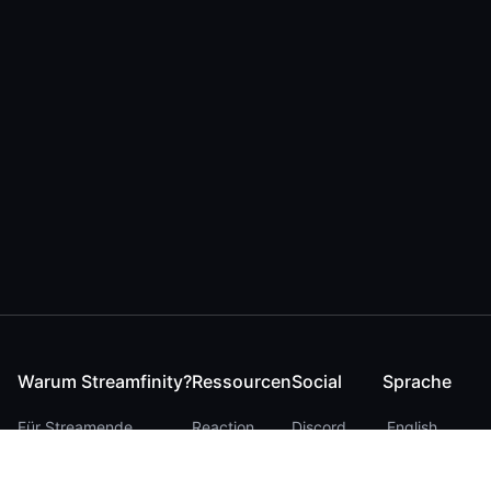
Warum Streamfinity?
Ressourcen
Social
Sprache
Für Streamende
Reaction
Discord
English
Für YouTuber
Checker
Twitter / 𝕏
German
Für Zuschauer
FAQ
LinkedIn