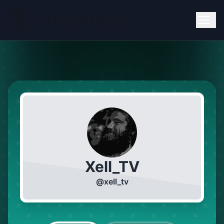
Xell_TV
@
xell_tv