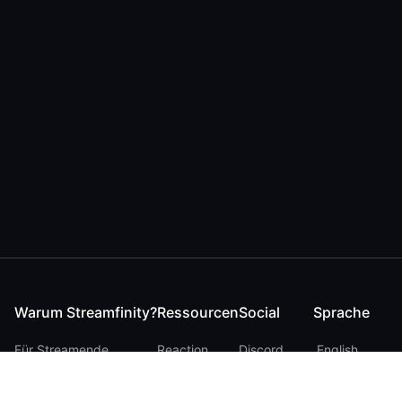
Warum Streamfinity?
Ressourcen
Social
Sprache
Für Streamende
Reaction
Discord
English
Für YouTuber
Checker
Twitter / 𝕏
German
Für Zuschauer
FAQ
LinkedIn