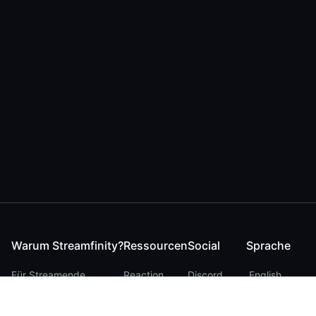
Warum Streamfinity?
Ressourcen
Social
Sprache
Für Streamende
Reaction
Discord
English
Für YouTuber
Checker
Twitter / 𝕏
German
Für Zuschauer
FAQ
LinkedIn