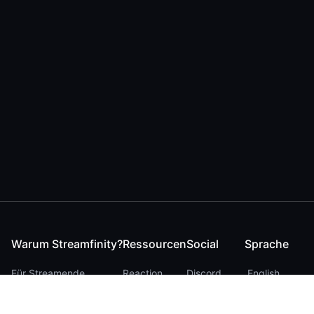
Warum Streamfinity?
Ressourcen
Social
Sprache
Für Streamende
Reaction
Discord
English
Für YouTuber
Checker
Twitter / 𝕏
German
Für Zuschauer
FAQ
LinkedIn