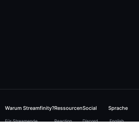
Warum Streamfinity?
Ressourcen
Social
Sprache
Für Streamende
Reaction
Discord
English
Für YouTuber
Checker
Twitter / 𝕏
German
Für Zuschauer
FAQ
LinkedIn